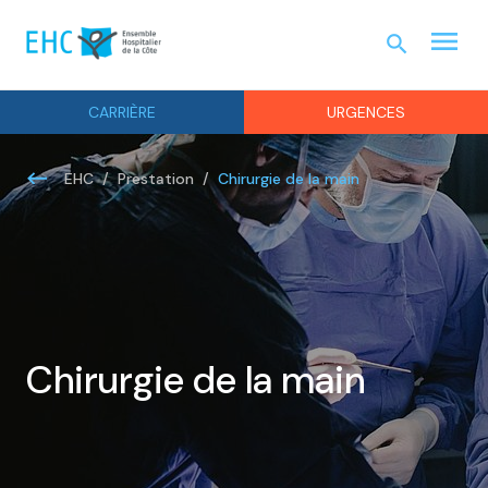
menu
search
URGEN
CARRIÈRE
URGENCES
Chirurgie de la main
EHC
Prestation
Chirurgie de la main