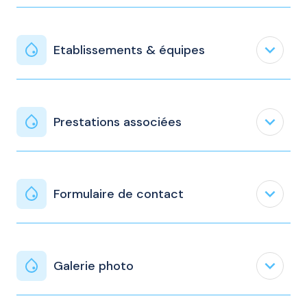
expand_less
Etablissements & équipes
expand_less
Prestations associées
expand_less
Formulaire de contact
expand_less
Galerie photo