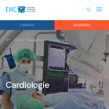
menu
search
URGEN
CARRIÈRE
URGENCES
Cardiologie
EHC
Prestation
Cardiologie