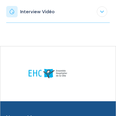
expand_less
Interview Vidéo