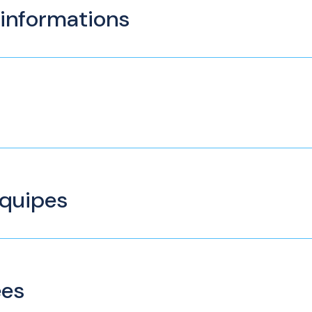
 informations
équipes
ées