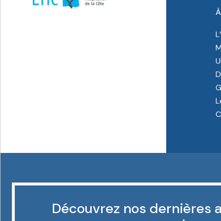
À
L
M
U
D
G
L
C
Découvrez nos dernières a