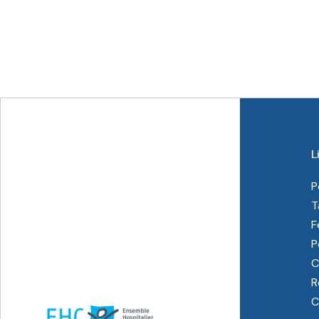
L
P
T
F
P
C
R
C