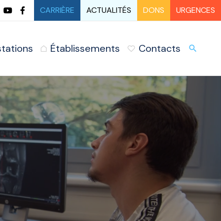
CARRIÈRE
ACTUALITÉS
DONS
URGENCES
stations
Établissements
Contacts
URG
search