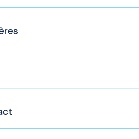
ères
act