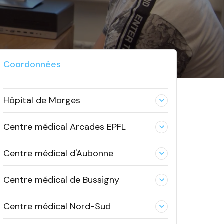
Coordonnées
Hôpital de Morges
expand_less
Centre médical Arcades EPFL
expand_less
Centre médical d'Aubonne
expand_less
Centre médical de Bussigny
expand_less
Centre médical Nord-Sud
expand_less