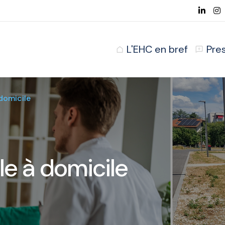
L'EHC en bref
Pre
domicile
le à domicile