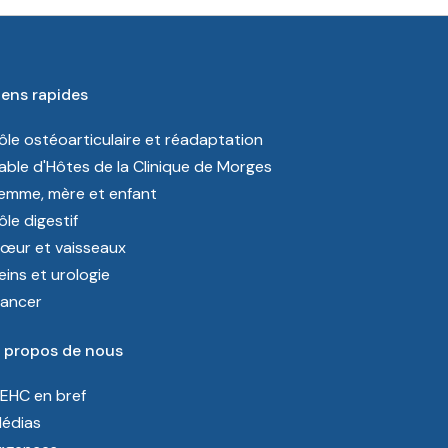
iens rapides
ôle ostéoarticulaire et réadaptation
able d'Hôtes de la Clinique de Morges
emme, mère et enfant
ôle digestif
œur et vaisseaux
eins et urologie
ancer
 propos de nous
’EHC en bref
édias