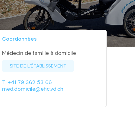
Coordonnées
Médecin de famille à domicile
SITE DE L’ÉTABLISSEMENT
T: +41 79 362 53 66
med.domicile@ehc.vd.ch