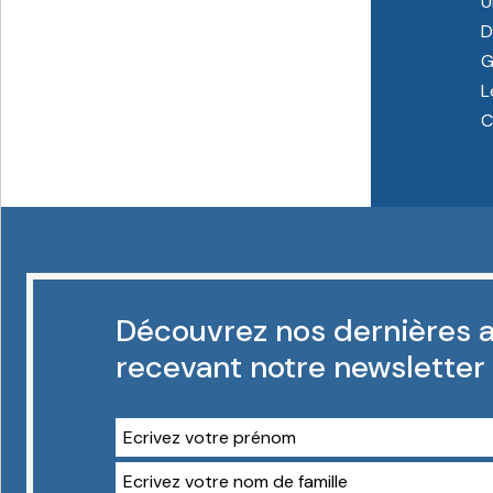
U
D
G
L
C
Découvrez nos dernières a
recevant notre newsletter