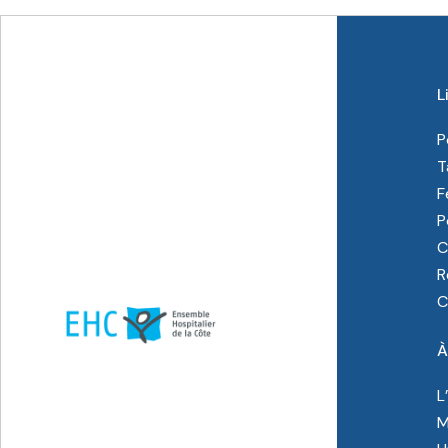
L
P
T
F
P
C
R
C
À
L
M