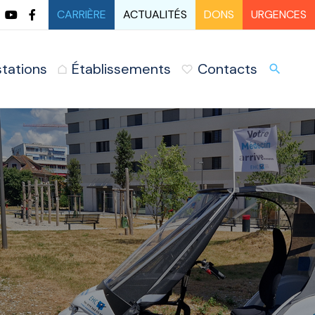
CARRIÈRE
ACTUALITÉS
DONS
URGENCES
stations
Établissements
Contacts
URG
search