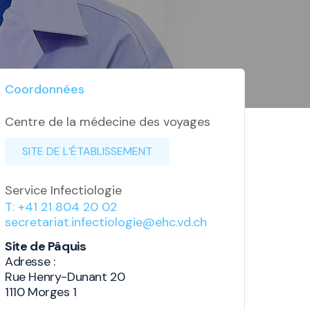
Coordonnées
Centre de la médecine des voyages
SITE DE L’ÉTABLISSEMENT
Service Infectiologie
T: +41 21 804 20 02
secretariat.infectiologie@ehc.vd.ch
Site de Pâquis
Adresse :
Rue Henry-Dunant 20
1110 Morges 1