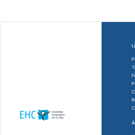
L
P
T
F
P
C
R
C
À