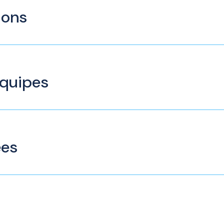
ions
équipes
ées