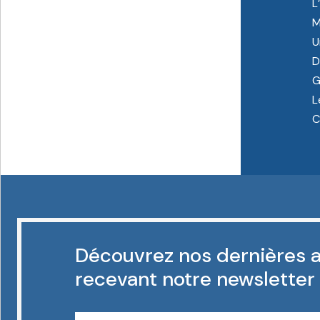
L
M
U
D
G
L
C
Découvrez nos dernières a
recevant notre newsletter