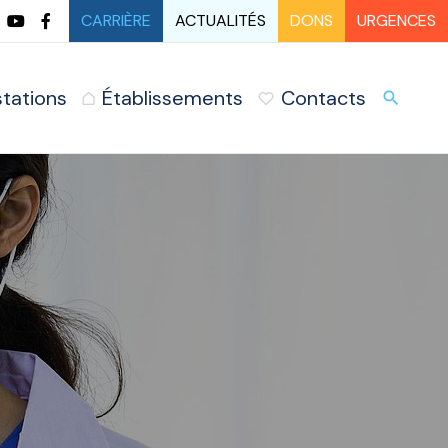
CARRIÈRE
ACTUALITÉS
DONS
URGENCES
stations
Établissements
Contacts
URG
search