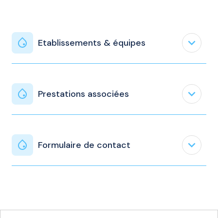
expand_less
Etablissements & équipes
expand_less
Prestations associées
expand_less
Formulaire de contact