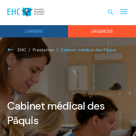
menu
search
URGEN
CARRIÈRE
URGENCES
Cabinet médical des Pâquis
EHC
Prestation
Cabinet médical des
Pâquis