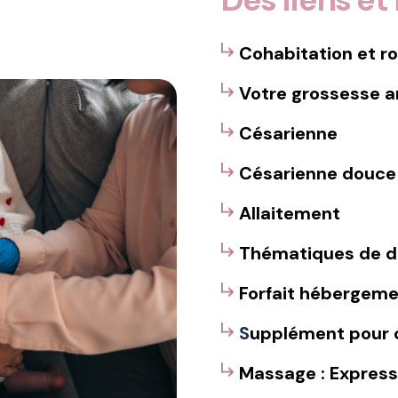
Cohabitation et r
Votre grossesse 
Césarienne
Césarienne douce
Allaitement
Thématiques de d
Forfait hébergem
S
upplément pour c
Massage : Express