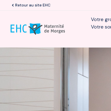
Retour au site EHC
chevron_left
Votre gr
Votre so