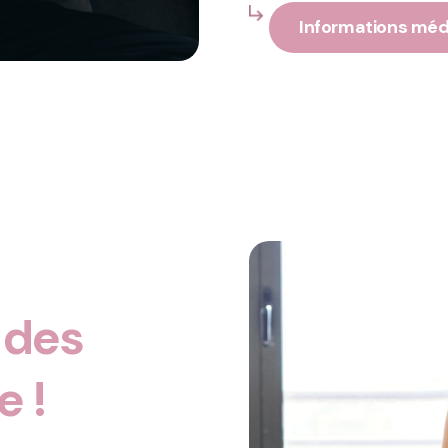
Informations méd
 des
e !