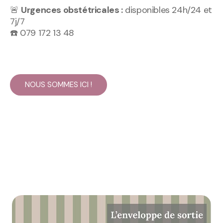
🚨
Urgences obstétricales :
disponibles 24h/24 et
7j/7
☎️ 079 172 13 48
NOUS SOMMES ICI !