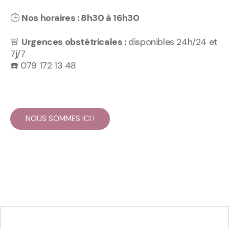
🕒
Nos horaires : 8h30 à 16h30
🚨
Urgences obstétricales :
disponibles 24h/24 et
7j/7
☎️ 079 172 13 48
NOUS SOMMES ICI !