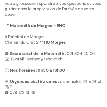
votre grossesse, répondre à vos questions et vous
guider dans la préparation de l’arrivée de votre
bébé.
📍
Maternité de Morges – EHC
à l'hôpital de Morges
Chemin du Crêt 2 /
1110 Morges
☎️
Secrétariat de la Maternité :
021 804 25 06
✉️
E-mail :
Ienfant1@ehc.vd.ch
🕒
Nos horaires : 8h30 à 16h30
🚨
Urgences obstétricales :
disponibles 24h/24 et
7j/7
☎️ 079 172 13 48