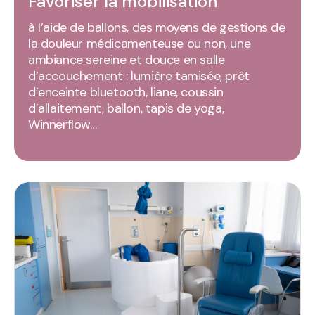
Favoriser la mobilisation
à l’aide de ballons, des moyens de gestions de
la douleur médicamenteuse ou non, une
ambiance sereine et douce en salle
d’accouchement : lumière tamisée, prêt
d’enceinte bluetooth, liane, coussin
d’allaitement, ballon, tapis de yoga,
Winnerflow…