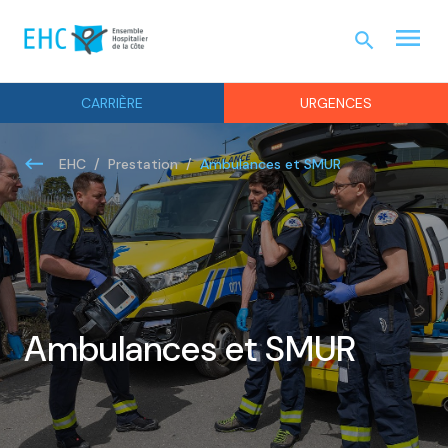
menu
search
URGEN
CARRIÈRE
URGENCES
Ambulances et SMUR
EHC
Prestation
Ambulances et SMUR