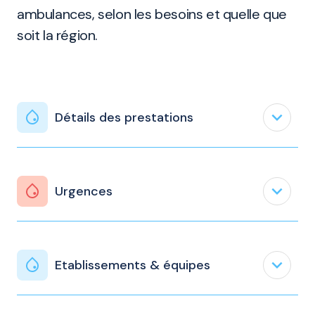
ambulances, selon les besoins et quelle que
soit la région.
expand_less
Détails des prestations
expand_less
Urgences
expand_less
Etablissements & équipes