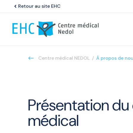
Retour au site EHC
chevron_left
Centre médical NEDOL
À propos de no
Présentation du
médical