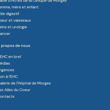
able d'Hôtes de la Clinique de Morges
emme, mère et enfant
ôle digestif
œur et vaisseaux
eins et urologie
ancer
 propos de nous
’EHC en bref
édias
rgences
on à l’EHC
alerie de l'Hôpital de Morges
es Ailes du Coeur
ontacts