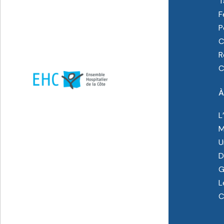
T
F
P
C
R
C
À
L
M
U
D
G
L
C