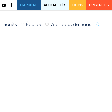
CARRIÈRE
ACTUALITÉS
DONS
URGENCES
t accès
Équipe
À propos de nous
URG
search