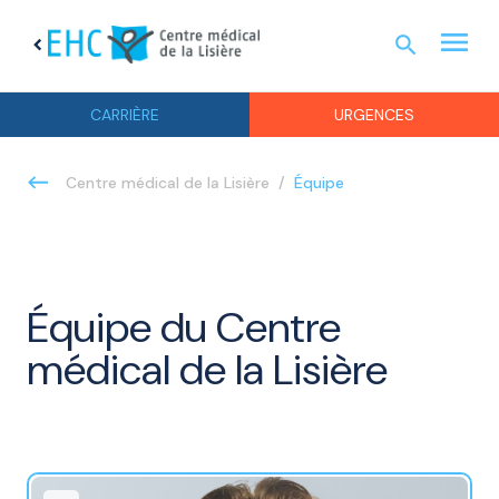
menu
search
chevron_left
URGEN
CARRIÈRE
URGENCES
Équipe
Centre médical de la Lisière
Équipe du Centre
médical de la Lisière