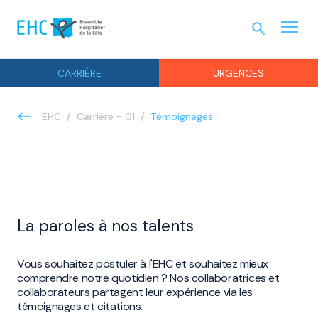
menu
search
URGEN
CARRIÈRE
URGENCES
Témoignages
EHC
Carrière - 01
La paroles à nos talents
Vous souhaitez postuler à l'EHC et souhaitez mieux
comprendre notre quotidien ? Nos collaboratrices et
collaborateurs partagent leur expérience via les
témoignages et citations.