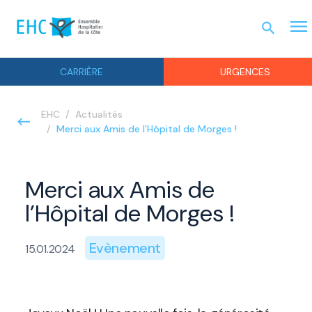
menu
search
UR
CARRIÈRE
URGENCES
EHC
Actualités
Merci aux Amis de l’Hôpital de Morges !
Merci aux Amis de
l’Hôpital de Morges !
Evènement
15.01.2024