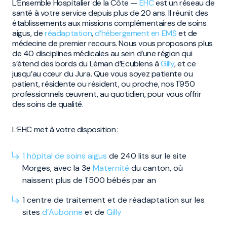
L’Ensemble Hospitalier de la Côte —
EHC
est un réseau de
santé à votre service depuis plus de 20 ans. Il réunit des
établissements aux missions complémentaires de soins
aigus, de
réadaptation
,
d’hébergement en EMS
et de
médecine de premier recours. Nous vous proposons plus
de 40 disciplines médicales au sein d’une région qui
s’étend des bords du Léman d’Ecublens à
Gilly
, et ce
jusqu’au cœur du Jura. Que vous soyez patiente ou
patient, résidente ou résident, ou proche, nos 1'950
professionnels œuvrent, au quotidien, pour vous offrir
des soins de qualité.
L’EHC met à votre disposition :
1 hôpital de soins aigus
de 240 lits sur le site
Morges, avec la 3e
Maternité
du canton, où
naissent plus de 1'500 bébés par an
1 centre de traitement et de réadaptation sur les
sites
d’Aubonne
et de
Gilly