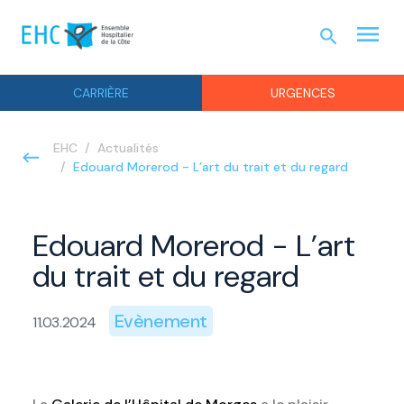
menu
search
URGEN
CARRIÈRE
URGENCES
EHC
Actualités
Edouard Morerod - L’art du trait et du regard
Edouard Morerod - L’art
du trait et du regard
Evènement
11.03.2024