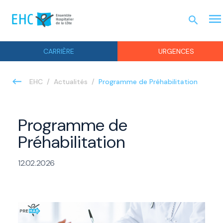
menu
search
UR
CARRIÈRE
URGENCES
Programme de Préhabilitation
EHC
Actualités
Programme de
Préhabilitation
12.02.2026