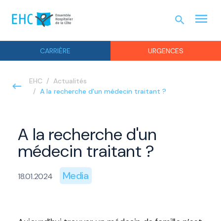
menu
search
URGEN
CARRIÈRE
URGENCES
EHC
Actualités
A la recherche d'un médecin traitant ?
A la recherche d'un
médecin traitant ?
Media
18.01.2024