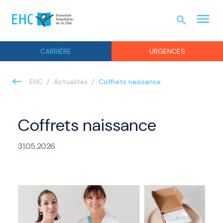
menu
search
URGEN
CARRIÈRE
URGENCES
Coffrets naissance
EHC
Actualités
Coffrets naissance
31.05.2026