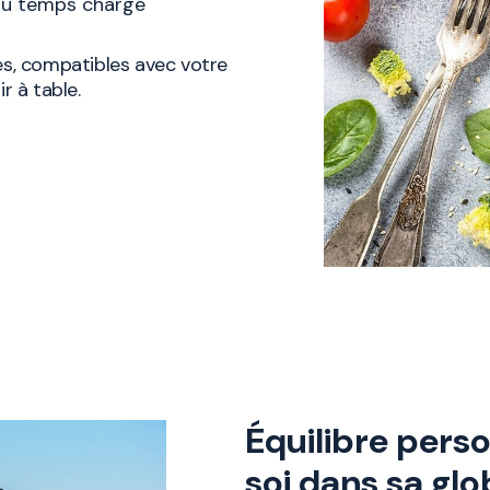
 du temps chargé
es, compatibles avec votre
r à table.
Équilibre perso
soi dans sa glo