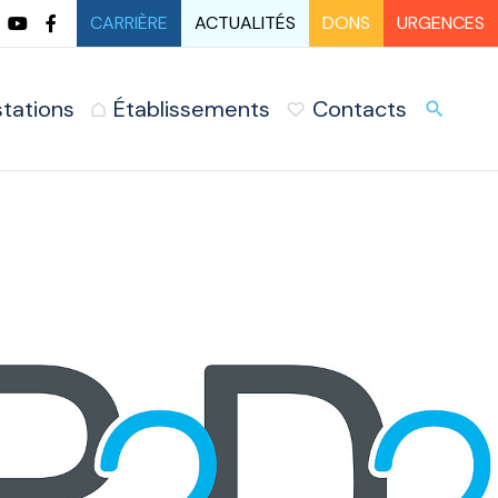
CARRIÈRE
ACTUALITÉS
DONS
URGENCES
stations
Établissements
Contacts
URG
search