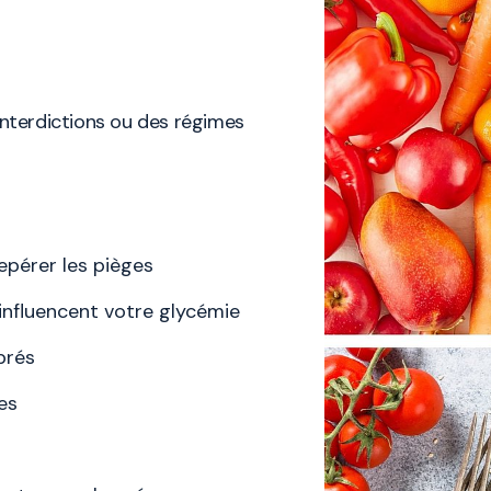
nterdictions ou des régimes
epérer les pièges
 influencent votre glycémie
brés
es