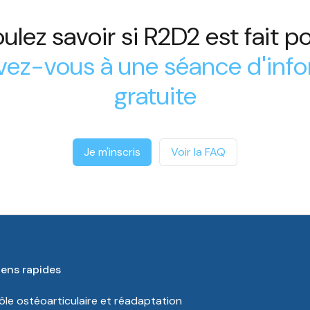
ulez savoir si R2D2 est fait p
ivez-vous à une séance d'inf
gratuite
Je m'inscris
Voir la FAQ
iens rapides
ôle ostéoarticulaire et réadaptation