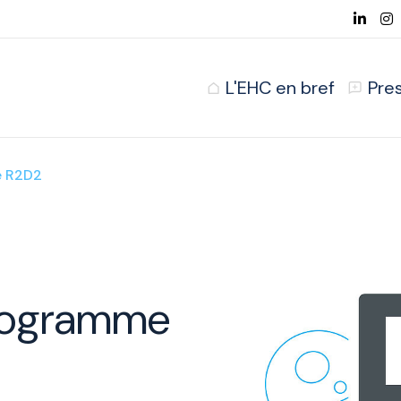
L'EHC en bref
Pre
e R2D2
 programme