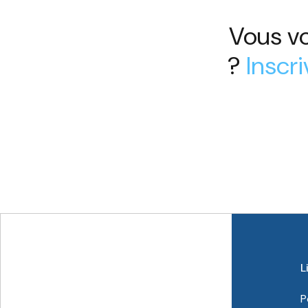
Vous vo
?
Inscr
L
P