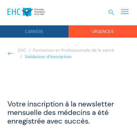
menu
search
URGEN
CARRIÈRE
URGENCES
EHC
Formation et Professionnels de la santé
Validation d'inscription
Votre inscription à la newsletter
mensuelle des médecins a été
enregistrée avec succès.