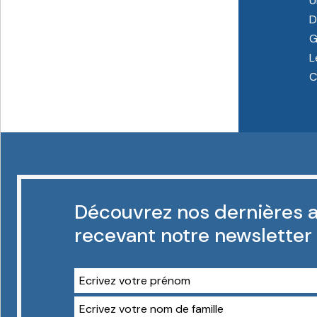
U
D
G
L
C
Découvrez nos dernières a
recevant notre newsletter