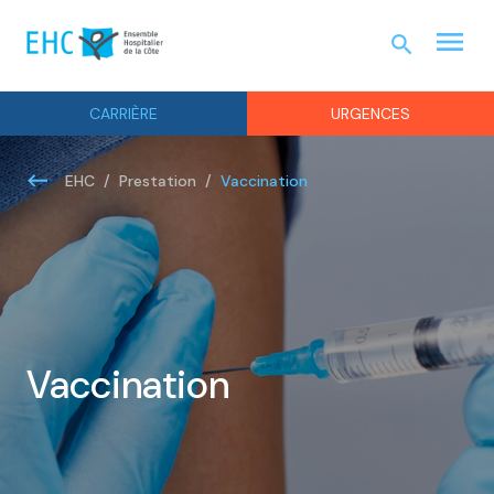
menu
search
URGEN
CARRIÈRE
URGENCES
Vaccination
EHC
Prestation
Vaccination