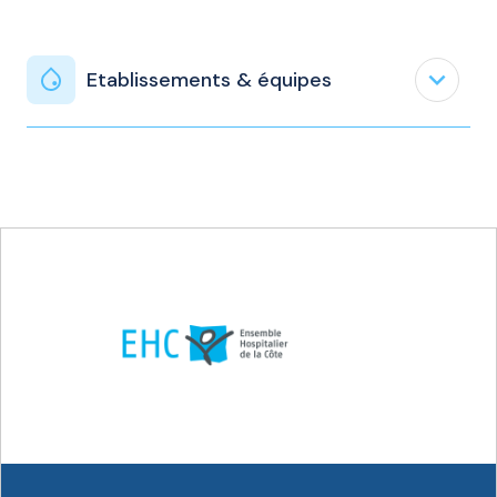
expand_less
Etablissements & équipes