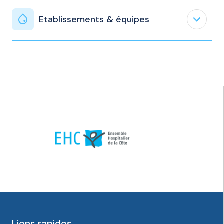
expand_less
Etablissements & équipes
Liens rapides