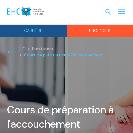
menu
search
URGEN
CARRIÈRE
URGENCES
EHC
Prestation
Cours de préparation à l'accouchement
Cours de préparation à
l'accouchement