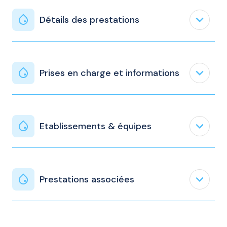
expand_less
Détails des prestations
expand_less
Prises en charge et informations
expand_less
Etablissements & équipes
expand_less
Prestations associées