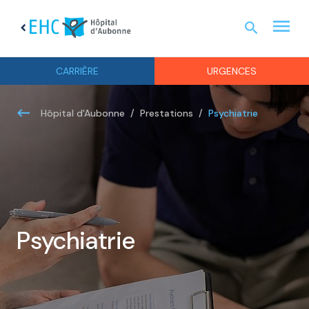
menu
search
chevron_left
URGEN
CARRIÈRE
URGENCES
Psychiatrie
Hôpital d'Aubonne
Prestations
Psychiatrie