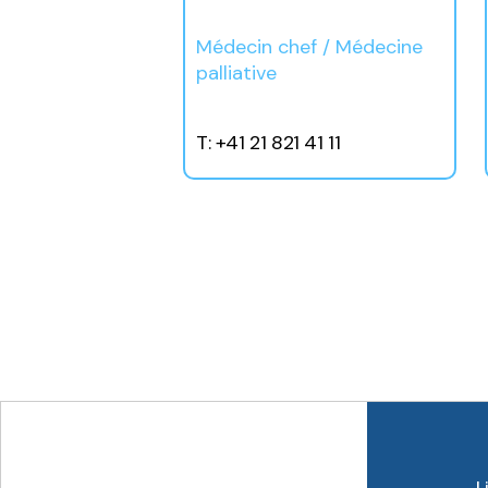
Médecin chef / Médecine
palliative
T: +41 21 821 41 11
L