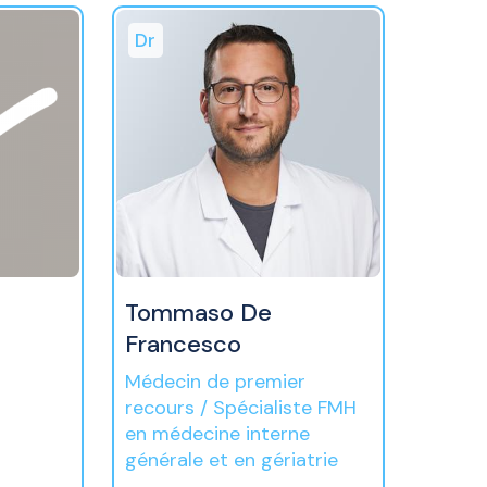
Dr
Tommaso De
Francesco
Médecin de premier
recours / Spécialiste FMH
en médecine interne
générale et en gériatrie