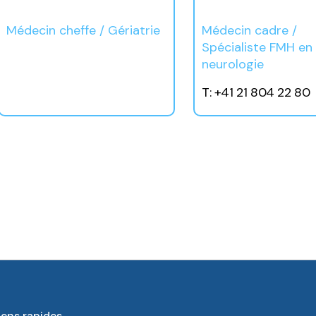
Médecin cheffe / Gériatrie
Médecin cadre /
Spécialiste FMH en
neurologie
T: +41 21 804 22 80
iens rapides