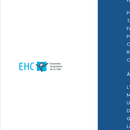
P
T
F
P
C
R
C
À
L
M
U
D
G
L