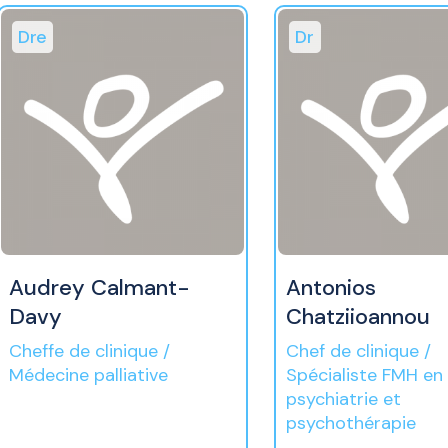
Dre
Dr
Audrey Calmant-
Antonios
Davy
Chatziioannou
Cheffe de clinique /
Chef de clinique /
Médecine palliative
Spécialiste FMH en
psychiatrie et
psychothérapie