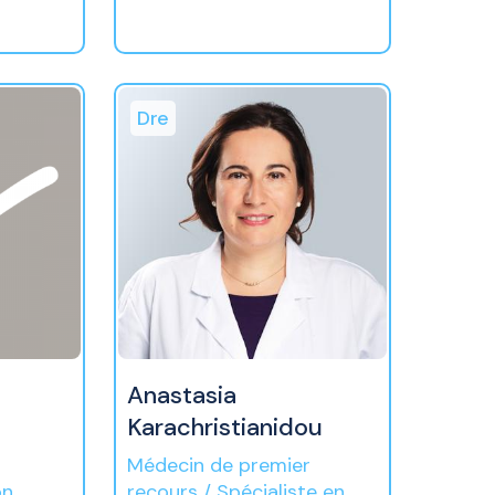
Dre
Anastasia
Karachristianidou
Médecin de premier
on
recours / Spécialiste en