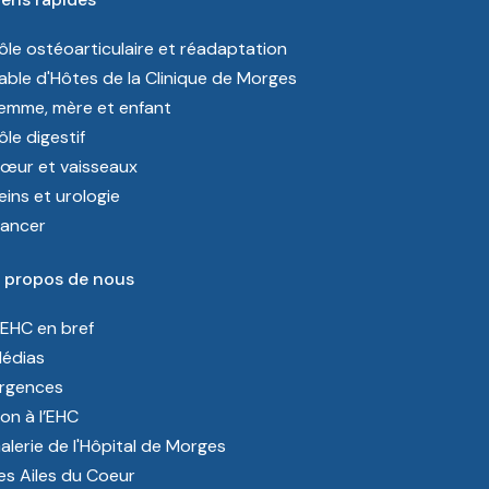
ôle ostéoarticulaire et réadaptation
able d'Hôtes de la Clinique de Morges
emme, mère et enfant
ôle digestif
œur et vaisseaux
eins et urologie
ancer
 propos de nous
’EHC en bref
édias
rgences
on à l’EHC
alerie de l'Hôpital de Morges
es Ailes du Coeur