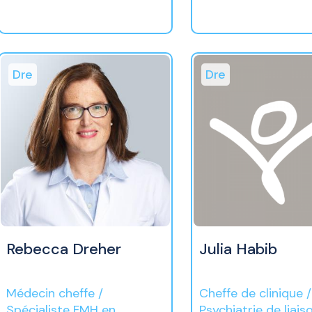
Dre
Dre
Rebecca Dreher
Julia Habib
Médecin cheffe /
Cheffe de clinique /
Spécialiste FMH en
Psychiatrie de liais