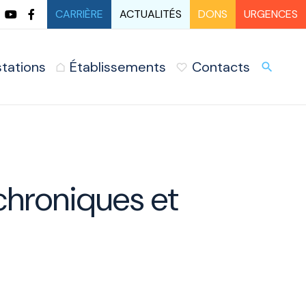
CARRIÈRE
ACTUALITÉS
DONS
URGENCES
stations
Établissements
Contacts
URG
search
chroniques et