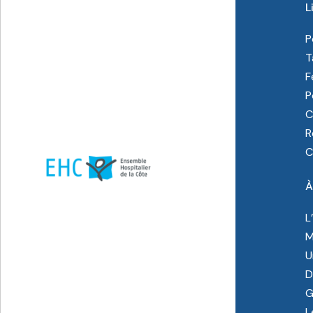
L
P
T
F
P
C
R
C
À
L
M
U
D
G
L