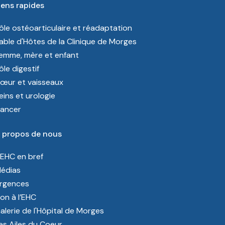
iens rapides
ôle ostéoarticulaire et réadaptation
able d'Hôtes de la Clinique de Morges
emme, mère et enfant
ôle digestif
œur et vaisseaux
eins et urologie
ancer
 propos de nous
’EHC en bref
édias
rgences
on à l’EHC
alerie de l'Hôpital de Morges
es Ailes du Coeur