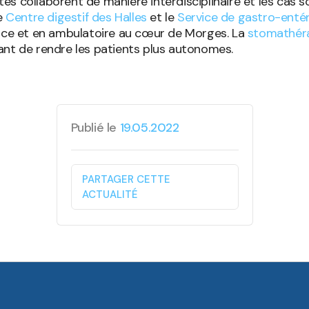
s collaborent de manière interdisciplinaire et les cas s
le
Centre digestif des Halles
et le
Service de gastro-enté
ance et en ambulatoire au cœur de Morges. La
stomathér
ant de rendre les patients plus autonomes.
Publié le
19.05.2022
PARTAGER CETTE
ACTUALITÉ