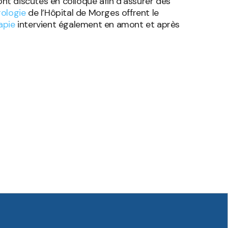
ont discutés en colloque afin d’assurer des
rologie
de l’Hôpital de Morges offrent le
apie
intervient également en amont et après