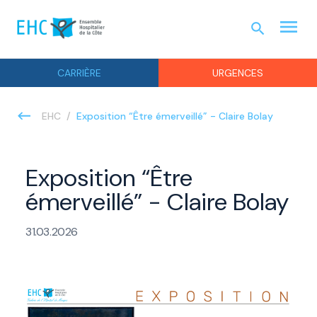
menu
search
URGEN
CARRIÈRE
URGENCES
Exposition “Être émerveillé” - Claire Bolay
EHC
Exposition “Être
émerveillé” - Claire Bolay
31.03.2026