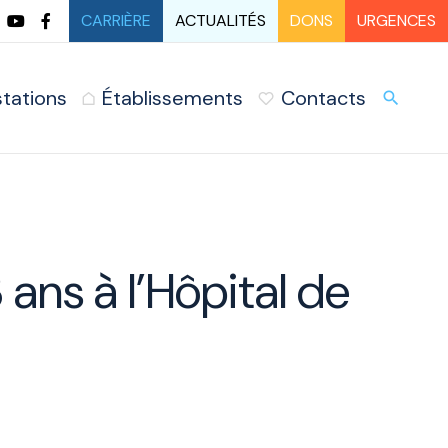
CARRIÈRE
ACTUALITÉS
DONS
URGENCES
stations
Établissements
Contacts
URG
search
 ans à l’Hôpital de