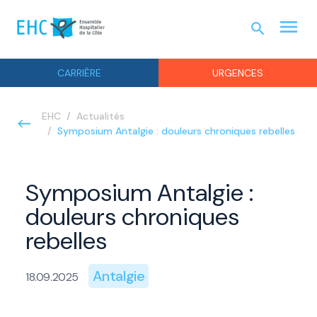
menu
search
URGEN
CARRIÈRE
URGENCES
EHC
Actualités
Symposium Antalgie : douleurs chroniques rebelles
Symposium Antalgie :
douleurs chroniques
rebelles
Antalgie
18.09.2025