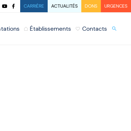
CARRIÈRE
ACTUALITÉS
DONS
URGENCES
stations
Établissements
Contacts
URG
search