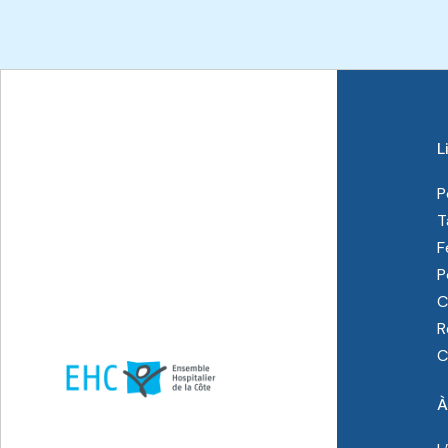
L
P
T
F
P
C
R
C
À