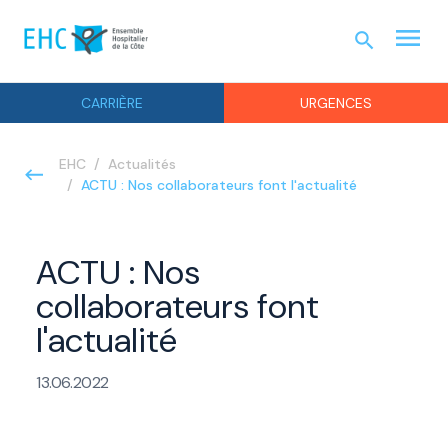
menu
search
URGEN
CARRIÈRE
URGENCES
EHC
Actualités
ACTU : Nos collaborateurs font l'actualité
ACTU : Nos
collaborateurs font
l'actualité
13.06.2022