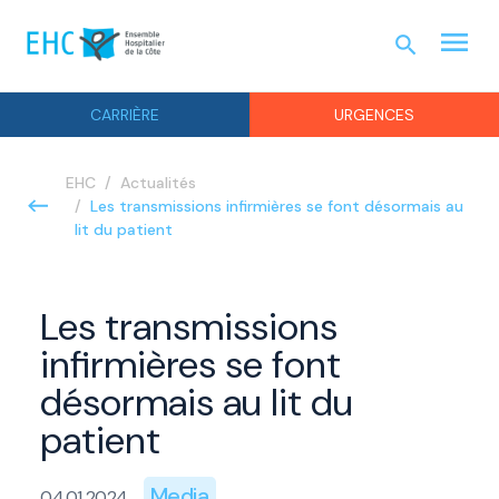
menu
search
URGEN
CARRIÈRE
URGENCES
EHC
Actualités
Les transmissions infirmières se font désormais au
lit du patient
Les transmissions
infirmières se font
désormais au lit du
patient
Media
04.01.2024