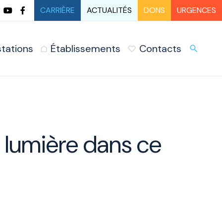
CARRIÈRE
ACTUALITÉS
DONS
URGENCES
stations
Établissements
Contacts
URG
search
e lumière dans ce