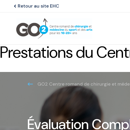
Retour au site EHC
chevron_left
Prestations du Cen
GO2 Centre romand de chirurgie et médeci
Évaluation Compl