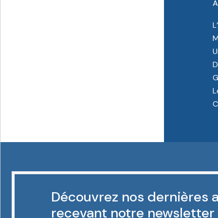
À
L
M
U
D
G
L
C
Découvrez nos dernières a
recevant notre newsletter