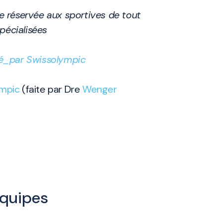
ée réservée aux sportives de tout
pécialisées
rté_par Swissolympic
ympic
(faite par Dre
Wenger
équipes