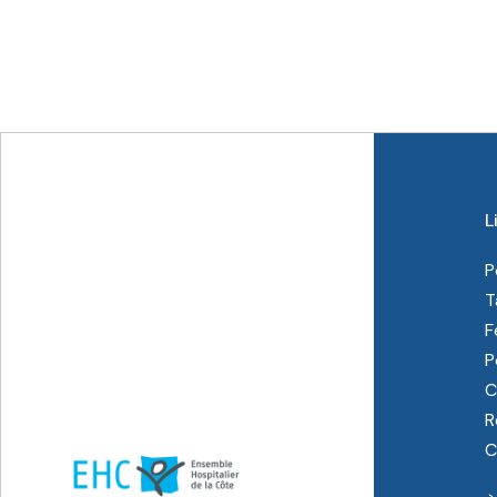
L
P
T
F
P
C
R
C