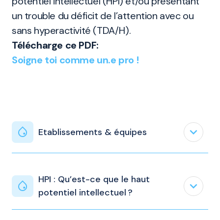
potentiel intellectuel (HPI) et/ou présentant
un trouble du déficit de l’attention avec ou
sans hyperactivité (TDA/H).
Télécharge ce PDF:
Soigne toi comme un.e pro !
expand_less
Etablissements & équipes
HPI : Qu’est-ce que le haut
expand_less
potentiel intellectuel ?