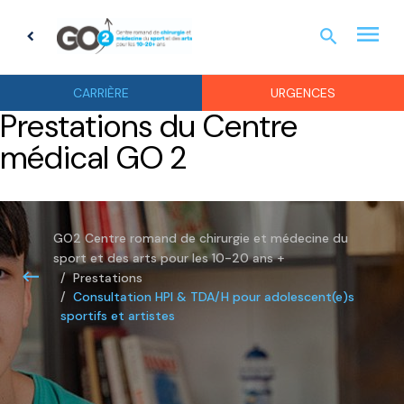
menu
search
chevron_left
URGEN
CARRIÈRE
URGENCES
Prestations du Centre
médical GO 2
GO2 Centre romand de chirurgie et médecine du
sport et des arts pour les 10-20 ans +
Prestations
Consultation HPI & TDA/H pour adolescent(e)s
sportifs et artistes