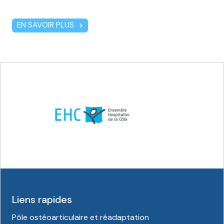
EN SAVOIR PLUS
chevron_right
Liens rapides
Pôle ostéoarticulaire et réadaptation