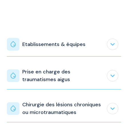
expand_less
Etablissements & équipes
Prise en charge des
expand_less
traumatismes aigus
Chirurgie des lésions chroniques
expand_less
ou microtraumatiques