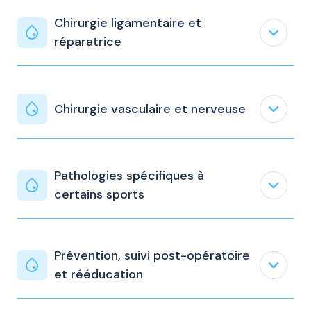
Chirurgie ligamentaire et
expand_less
réparatrice
expand_less
Chirurgie vasculaire et nerveuse
Pathologies spécifiques à
expand_less
certains sports
Prévention, suivi post-opératoire
expand_less
et rééducation