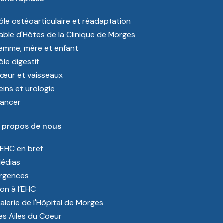
ôle ostéoarticulaire et réadaptation
able d'Hôtes de la Clinique de Morges
emme, mère et enfant
ôle digestif
œur et vaisseaux
eins et urologie
ancer
 propos de nous
’EHC en bref
édias
rgences
on à l’EHC
alerie de l'Hôpital de Morges
es Ailes du Coeur