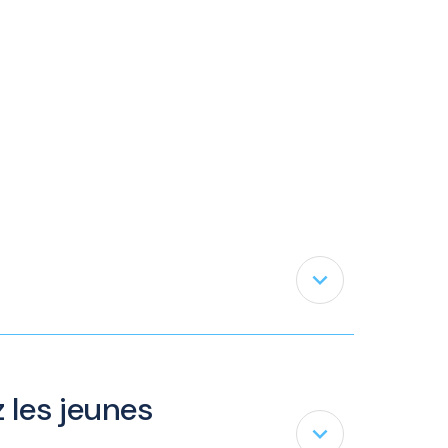
expand_less
 les jeunes
expand_less