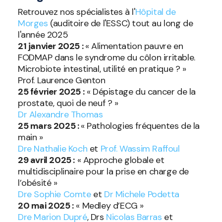
Retrouvez nos spécialistes à l'
Hôpital de
Morges
(auditoire de l'ESSC) tout au long de
l'année 2025
21 janvier 2025 :
« Alimentation pauvre en
FODMAP dans le syndrome du côlon irritable.
Microbiote intestinal, utilité en pratique ? »
Prof. Laurence Genton
25 février 2025 :
« Dépistage du cancer de la
prostate, quoi de neuf ? »
Dr Alexandre Thomas
25 mars 2025 :
« Pathologies fréquentes de la
main »
Dre Nathalie Koch
et
Prof. Wassim Raffoul
29 avril 2025 :
« Approche globale et
multidisciplinaire pour la prise en charge de
l’obésité »
Dre Sophie Comte
et
Dr Michele Podetta
20 mai 2025 :
« Medley d’ECG »
Dre Marion Dupré
, Drs
Nicolas Barras
et