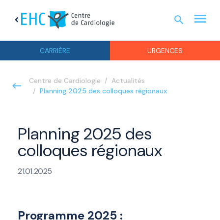
menu
search
chevron_left
URGEN
CARRIÈRE
URGENCES
Centre de Cardiologie
Actualités
Planning 2025 des colloques régionaux
Planning 2025 des
colloques régionaux
21.01.2025
Programme 2025 :