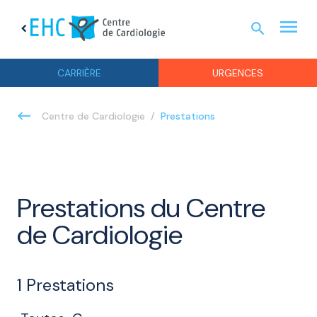
menu
search
chevron_left
URGEN
CARRIÈRE
URGENCES
Prestations
Centre de Cardiologie
Prestations du Centre
de Cardiologie
1
Prestations