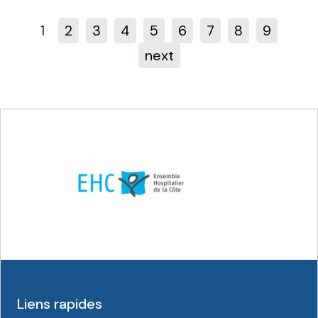
1
2
3
4
5
6
7
8
9
next
Liens rapides