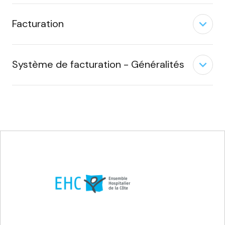
expand_less
Facturation
expand_less
Système de facturation - Généralités