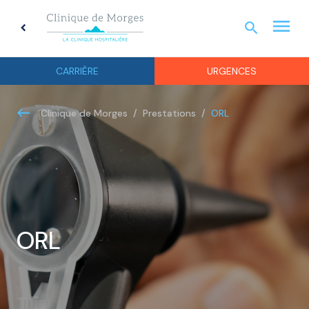
menu
search
chevron_left
URGEN
CARRIÈRE
URGENCES
ORL
Clinique de Morges
Prestations
ORL