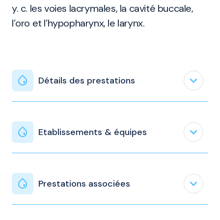
y. c. les voies lacrymales, la cavité buccale,
l’oro et l’hypopharynx, le larynx.
expand_less
Détails des prestations
expand_less
Etablissements & équipes
expand_less
Prestations associées