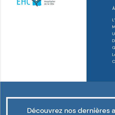
À
L
M
U
D
G
L
C
Découvrez nos dernières a