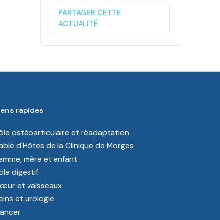
PARTAGER CETTE
ACTUALITÉ
iens rapides
ôle ostéoarticulaire et réadaptation
able d'Hôtes de la Clinique de Morges
emme, mère et enfant
ôle digestif
œur et vaisseaux
eins et urologie
ancer