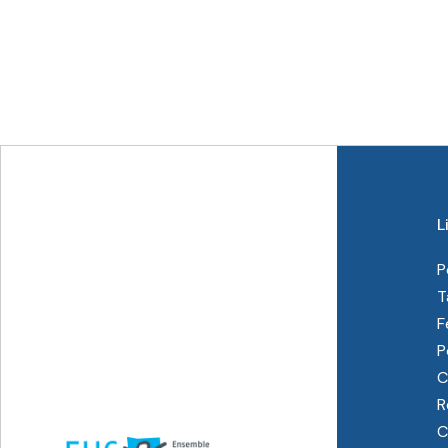
L
P
T
F
P
C
R
C