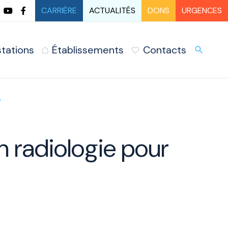
CARRIÈRE
ACTUALITÉS
DONS
URGENCES
stations
Établissements
Contacts
URG
search
o
n radiologie pour