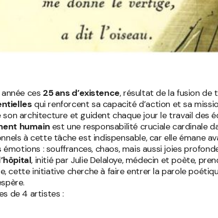
e année ces
25 ans d’existence
, résultat de la fusion de
ntielles
qui renforcent sa capacité d’action et sa missio
 son architecture et guident chaque jour le travail des é
ment
humain
est une responsabilité cruciale cardinale d
nnels à cette tâche est indispensable, car elle émane ava
es émotions : souffrances, chaos, mais aussi joies profon
l’hôpital
, initié par Julie Delaloye, médecin et poète, pr
e, cette initiative cherche à faire entrer la parole poétiq
espère.
 de 4 artistes :