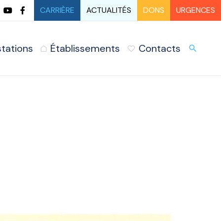
CARRIÈRE
ACTUALITÉS
DONS
URGENCES
stations
Établissements
Contacts
URG
search