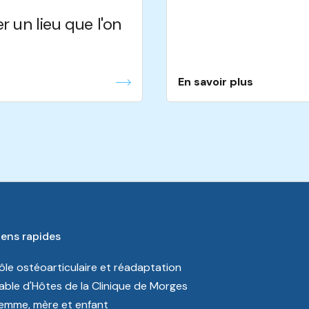
r un lieu que l'on
En savoir plus
iens rapides
ôle ostéoarticulaire et réadaptation
able d'Hôtes de la Clinique de Morges
emme, mère et enfant