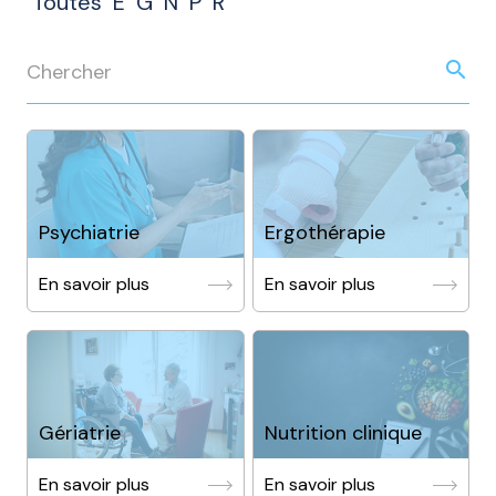
Toutes
E
G
N
P
R
search
Psychiatrie
Ergothérapie
En savoir plus
En savoir plus
Gériatrie
Nutrition clinique
En savoir plus
En savoir plus