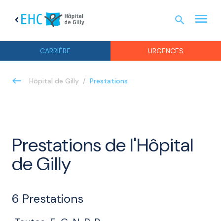
menu
search
chevron_left
URGEN
CARRIÈRE
URGENCES
Prestations
Hôpital de Gilly
Prestations de l'Hôpital
de Gilly
6
Prestations