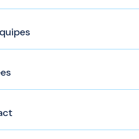
équipes
ées
act