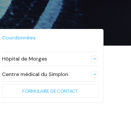
Coordonnées
Hôpital de Morges
expand_less
Centre médical du Simplon
expand_less
FORMULAIRE DE CONTACT