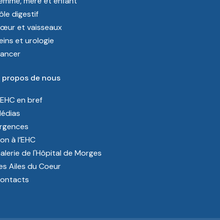
emme, mère et enfant
ôle digestif
œur et vaisseaux
eins et urologie
ancer
 propos de nous
’EHC en bref
édias
rgences
on à l’EHC
alerie de l'Hôpital de Morges
es Ailes du Coeur
ontacts