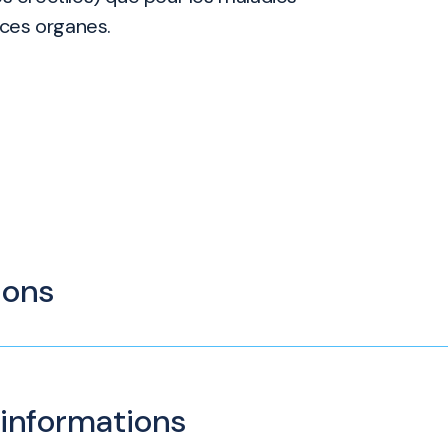
à ces organes.
ions
 informations