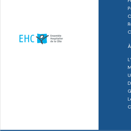
F
P
C
R
C
À
L
M
U
D
G
L
C