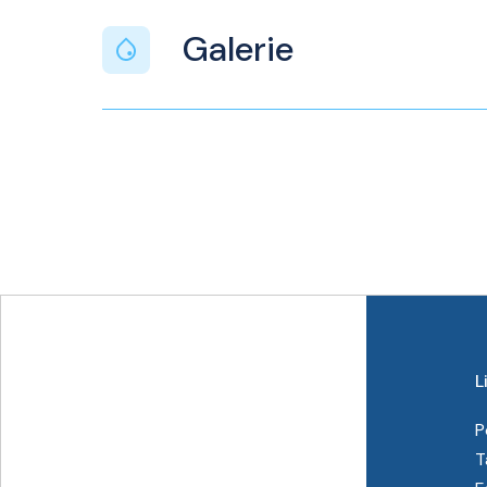
Galerie
L
P
T