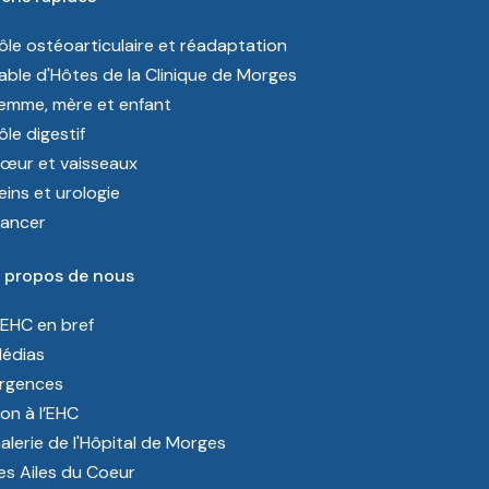
ôle ostéoarticulaire et réadaptation
able d'Hôtes de la Clinique de Morges
emme, mère et enfant
ôle digestif
œur et vaisseaux
eins et urologie
ancer
 propos de nous
’EHC en bref
édias
rgences
on à l’EHC
alerie de l'Hôpital de Morges
es Ailes du Coeur