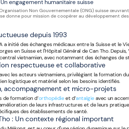
: Un engagement humanitaire suisse
Organisation Non Gouvernementale (ONG) suisse œuvrant d
 se donne pour mission de coopérer au développement des st
fructueuse depuis 1993
MA a initié des échanges médicaux entre la Suisse et le
Morges en Suisse et l'Hôpital Général de Can Tho. Depuis
central vietnamien, avec notamment des échanges de sta
ion respectueuse et collaborative
avec les acteurs vietnamiens, privilégiant la formation 
en logistique et matériel selon les besoins identifiés.
on, accompagnement et micro-projets
 de formation d’
orthopédie
et d’
antalgie
avec un accent 
lioration de leurs infrastructures et de leurs pratiques 
écifiques des établissements de santé.
Tho : Un contexte régional important
a du Mékong, est au cœur d'une région dynamique sur le p