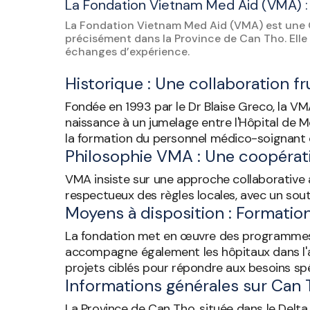
La Fondation Vietnam Med Aid (VMA) 
La Fondation Vietnam Med Aid (VMA) est une 
précisément dans la Province de Can Tho. Elle
échanges d’expérience.
Historique : Une collaboration 
Fondée en 1993 par le Dr Blaise Greco, la V
naissance à un jumelage entre l'Hôpital de 
la formation du personnel médico-soignant 
Philosophie VMA : Une coopérat
VMA insiste sur une approche collaborative 
respectueux des règles locales, avec un souti
Moyens à disposition : Formati
La fondation met en œuvre des programmes
accompagne également les hôpitaux dans l'amé
projets ciblés pour répondre aux besoins sp
Informations générales sur Can 
La Province de Can Tho, située dans le Delt