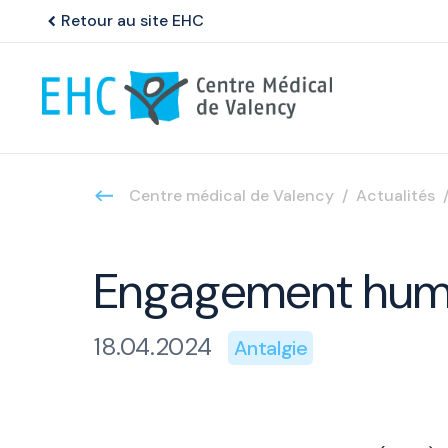
Retour au site EHC
chevron_left
Centre médical de Valency
Actualités
Engagement huma
18.04.2024
Antalgie