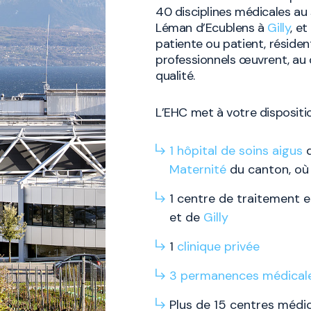
40 disciplines médicales au 
Léman d’Ecublens à
Gilly
, e
patiente ou patient, résiden
professionnels œuvrent, au q
qualité.
L’EHC met à votre dispositi
1 hôpital de soins aigus
d
Maternité
du canton, où
1 centre de traitement e
et de
Gilly
1
clinique privée
3
permanences
médical
Plus de 15 centres méd