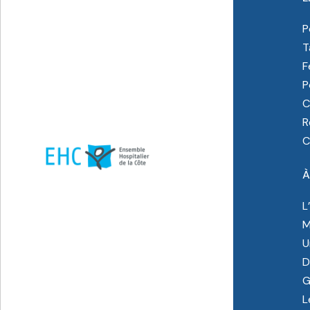
P
T
F
P
C
R
C
À
L
M
U
D
G
L