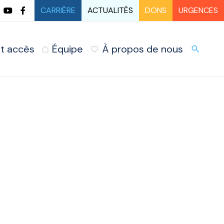
CARRIÈRE
ACTUALITÉS
DONS
URGENCES
t accès
Équipe
À propos de nous
URG
search