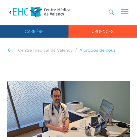
menu
search
chevron_left
URGEN
CARRIÈRE
URGENCES
À propos de nous
Centre médical de Valency